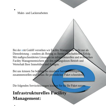
Maler- und Lackierarbeiten
Bei der
e
ritt GmbH verstehen wir Facility Management nicht nur als
Dienstleistung – sondern als Beitrag zu Ihrem wirtschaftlichen Erfolg.
Mit maßgeschneiderten Lösungen im infrastrukturellen und technischen
Facility Managementsichern wir den reibungslosen Betrieb und
Werterhalt Ihrer Immobilien und Anlagen.
Bei uns können Sie beliebig die einzelnen Serviceleistungen
zusammenstellen und daraus Ihr persönliches Paket schneidern.
Die folgenden Serviceleistungen können Sie für Ihr Paket nutzen:
Infrastrukturelles Facility
Management: