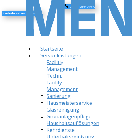
0800 - 589 540-0
Gebührenfrei
anrufen
Startseite
Serviceleistungen
Facilitiy
Management
Techn.
Facility
Management
Sanierung
Hausmeisterservice
Glasreinigung
Grünanlagenpflege
Haushaltsauflösungen
Kehrdienste
Unterhaltsreinigung