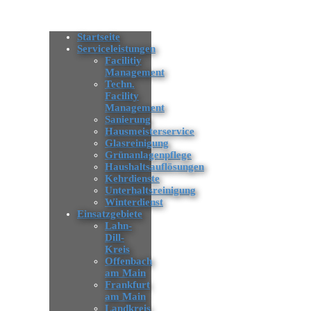
Startseite
Serviceleistungen
Facilitiy
Management
Techn.
Facility
Management
Sanierung
Hausmeisterservice
Glasreinigung
Grünanlagenpflege
Haushaltsauflösungen
Kehrdienste
Unterhaltsreinigung
Winterdienst
Einsatzgebiete
Lahn-
Dill-
Kreis
Offenbach
am Main
Frankfurt
am Main
Landkreis