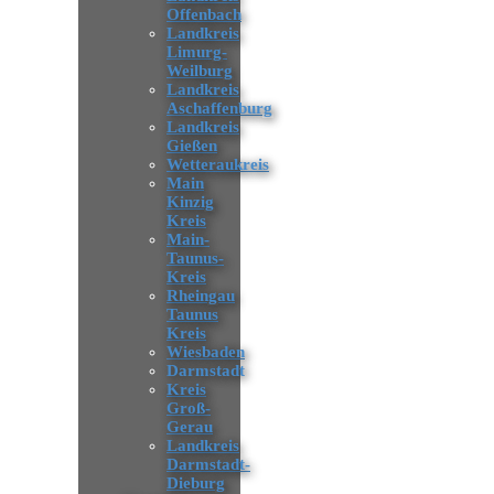
Offenbach
Landkreis
Limurg-
Weilburg
Landkreis
Aschaffenburg
Landkreis
Gießen
Wetteraukreis
Main
Kinzig
Kreis
Main-
Taunus-
Kreis
Rheingau
Taunus
Kreis
Wiesbaden
Darmstadt
Kreis
Groß-
Gerau
Landkreis
Darmstadt-
Dieburg