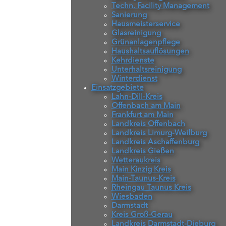
Techn. Facility Management
Sanierung
Hausmeisterservice
Glasreinigung
Grünanlagenpflege
Haushaltsauflösungen
Kehrdienste
Unterhaltsreinigung
Winterdienst
Einsatzgebiete
Lahn-Dill-Kreis
Offenbach am Main
Frankfurt am Main
Landkreis Offenbach
Landkreis Limurg-Weilburg
Landkreis Aschaffenburg
Landkreis Gießen
Wetteraukreis
Main Kinzig Kreis
Main-Taunus-Kreis
Rheingau Taunus Kreis
Wiesbaden
Darmstadt
Kreis Groß-Gerau
Landkreis Darmstadt-Dieburg