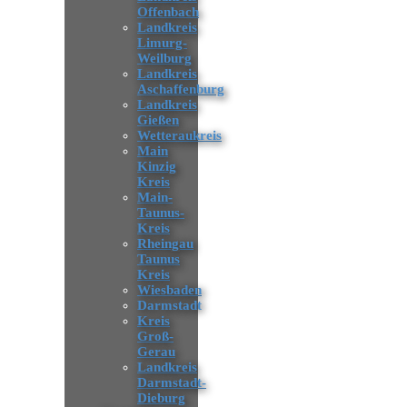
Offenbach
Landkreis
Limurg-
Weilburg
Landkreis
Aschaffenburg
Landkreis
Gießen
Wetteraukreis
Main
Kinzig
Kreis
Main-
Taunus-
Kreis
Rheingau
Taunus
Kreis
Wiesbaden
Darmstadt
Kreis
Groß-
Gerau
Landkreis
Darmstadt-
Dieburg