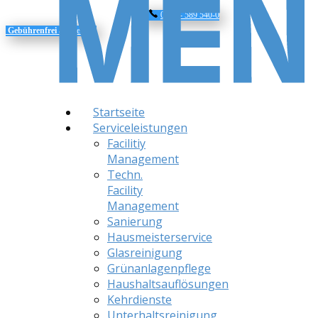
0800 - 589 540-0
Gebührenfrei
anrufen
Startseite
Serviceleistungen
Facilitiy
Management
Techn.
Facility
Management
Sanierung
Hausmeisterservice
Glasreinigung
Grünanlagenpflege
Haushaltsauflösungen
Kehrdienste
Unterhaltsreinigung