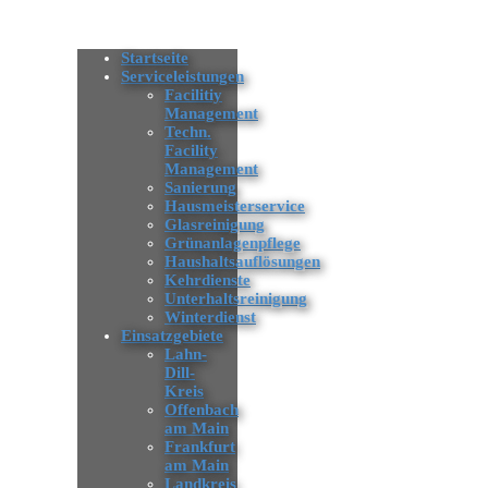
Startseite
Serviceleistungen
Facilitiy
Management
Techn.
Facility
Management
Sanierung
Hausmeisterservice
Glasreinigung
Grünanlagenpflege
Haushaltsauflösungen
Kehrdienste
Unterhaltsreinigung
Winterdienst
Einsatzgebiete
Lahn-
Dill-
Kreis
Offenbach
am Main
Frankfurt
am Main
Landkreis