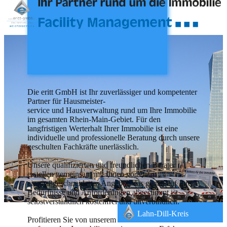
Die eritt GmbH ist Ihr zuverlässiger und kompetenter
Partner für Hausmeister-
service und Hausverwaltung rund um Ihre Immobilie
im gesamten Rhein-Main-Gebiet. Für den
langfristigen Werterhalt Ihrer Immobilie ist eine
individuelle und professionelle Beratung durch unsere
geschulten Fachkräfte unerlässlich.
Unsere qualifizierten und freundlichen Berater
erstellen gemeinsam mit Ihnen vor Ort
ein maßgeschneidertes Angebot, das genau auf Ihre
Bedürfnisse und Anforderungen abgestimmt ist –
selbstverständlich kostenfrei und unverbindlich.
Lahn-Dill-Kreis
Profitieren Sie von unserem