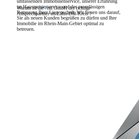
umfassenden Immobilienservice, unserer Erfahrung
im Hausmeisterservice und der zuverlässigen
Warum ist die
e
ritt GmbH der richtige
Betreuung Ihrer Liegenschaft. Wir freuen uns darauf,
Ansprechpartner im Lahn-Dill-Kreis ?
Sie als neuen Kunden begrüßen zu dürfen und Ihre
Immobilie im Rhein-Main-Gebiet optimal zu
betreuen.