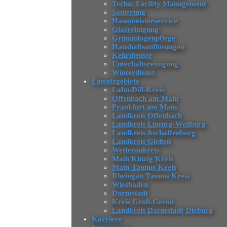
Techn. Facility Management
Sanierung
Hausmeisterservice
Glasreinigung
Grünanlagenpflege
Haushaltsauflösungen
Kehrdienste
Unterhaltsreinigung
Winterdienst
Einsatzgebiete
Lahn-Dill-Kreis
Offenbach am Main
Frankfurt am Main
Landkreis Offenbach
Landkreis Limurg-Weilburg
Landkreis Aschaffenburg
Landkreis Gießen
Wetteraukreis
Main Kinzig Kreis
Main-Taunus-Kreis
Rheingau Taunus Kreis
Wiesbaden
Darmstadt
Kreis Groß-Gerau
Landkreis Darmstadt-Dieburg
Karriere