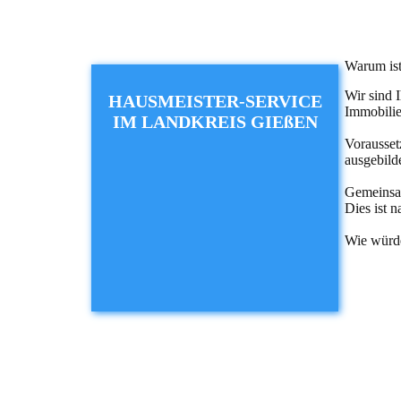
Warum ist
Wir sind 
HAUSMEISTER-SERVICE
Immobilie
IM LANDKREIS​ GIEßEN
Vorausset
ausgebild
Gemeinsam
Dies ist n
Wie würde