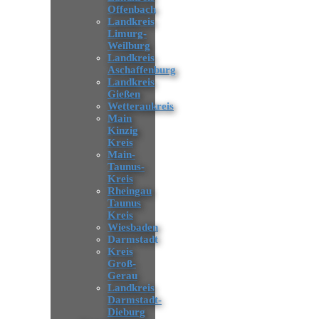
Offenbach
Landkreis
Limurg-
Weilburg
Landkreis
Aschaffenburg
Landkreis
Gießen
Wetteraukreis
Main
Kinzig
Kreis
Main-
Taunus-
Kreis
Rheingau
Taunus
Kreis
Wiesbaden
Darmstadt
Kreis
Groß-
Gerau
Landkreis
Darmstadt-
Dieburg