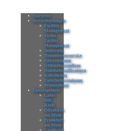
Startseite
Serviceleistungen
Facilitiy
Management
Techn.
Facility
Management
Sanierung
Hausmeisterservice
Glasreinigung
Grünanlagenpflege
Haushaltsauflösungen
Kehrdienste
Unterhaltsreinigung
Winterdienst
Einsatzgebiete
Lahn-
Dill-
Kreis
Offenbach
am Main
Frankfurt
am Main
Landkreis