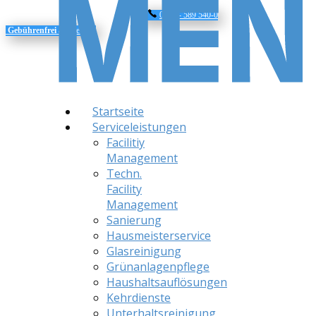
0800 - 589 540-0
Gebührenfrei
anrufen
Startseite
Serviceleistungen
Facilitiy
Management
Techn.
Facility
Management
Sanierung
Hausmeisterservice
Glasreinigung
Grünanlagenpflege
Haushaltsauflösungen
Kehrdienste
Unterhaltsreinigung